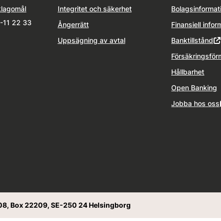
klagomål
Integritet och säkerhet
Bolagsinformat
1-11 22 33
Ångerrätt
Finansiell infor
Uppsägning av avtal
Banktillstånd
Försäkringsför
Hållbarhet
Open Banking
Jobba hos oss
08, Box 22209, SE-250 24 Helsingborg