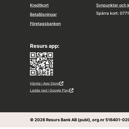
Kreditkort
Synpunkter och 
Spärra kort: 077
Betallösningar
Företagsbanken
Resurs app:
Hämta i App Store
Extern länk
Öppnas i ny flik
Ladda ned i Google Play
Extern länk
Öppnas i ny flik
© 2026 Resurs Bank AB (publ), org.nr 516401-02