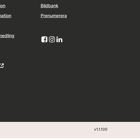
ion
Bildbank
mation
Prenumerera
medling
v
1.1.100