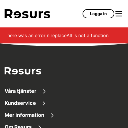
Hoppa till huvudinnehåll
Logga in
There was an error
n.replaceAll is not a function
Våra tjänster
Kundservice
Låna pengar
Mer information
Kundservice
Sparkonton
Om Resurs