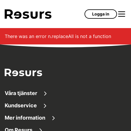
Hoppa till huvudinnehåll
Logga in
There was an error
n.replaceAll is not a function
Våra tjänster
Kundservice
Låna pengar
Mer information
Kundservice
Sparkonton
Om Resurs