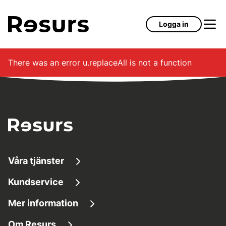
Hoppa till huvudinnehåll
Logga in
There was an error
u.replaceAll is not a function
Våra tjänster
Kundservice
Låna pengar
Mer information
Kundservice
Sparkonton
Om Resurs