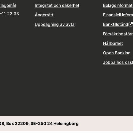
klagomål
Integritet och säkerhet
Bolagsinformat
1-11 22 33
Ångerrätt
Finansiell infor
Uppsägning av avtal
Banktillstånd
Försäkringsför
Hållbarhet
Open Banking
Jobba hos oss
08, Box 22209, SE-250 24 Helsingborg