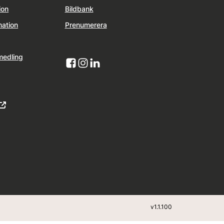
ion
Bildbank
mation
Prenumerera
medling
v
1.1.100