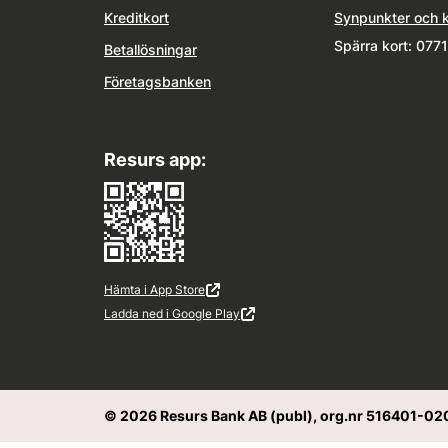
Kreditkort
Synpunkter och 
Spärra kort: 077
Betallösningar
Företagsbanken
Resurs app:
Hämta i App Store
Extern länk
Öppnas i ny flik
Ladda ned i Google Play
Extern länk
Öppnas i ny flik
© 2026 Resurs Bank AB (publ), org.nr 516401-02