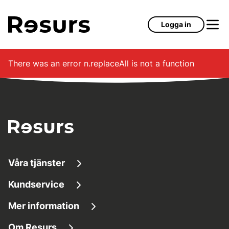
Hoppa till huvudinnehåll
Logga in
There was an error
n.replaceAll is not a function
Våra tjänster
Kundservice
Låna pengar
Mer information
Kundservice
Sparkonton
Om Resurs