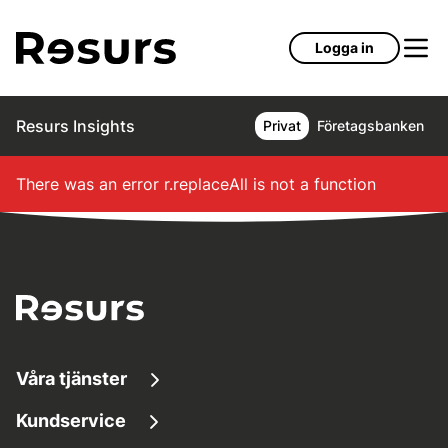
Hoppa till huvudinnehåll
Logga in
Resurs Insights
Privat
Företagsbanken
There was an error
r.replaceAll is not a function
Våra tjänster
Kundservice
Låna pengar