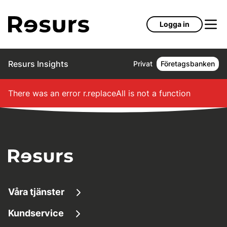
Hoppa till huvudinnehåll
Logga in
Resurs Insights
Privat
Företagsbanken
There was an error
r.replaceAll is not a function
Våra tjänster
Kundservice
Låna pengar