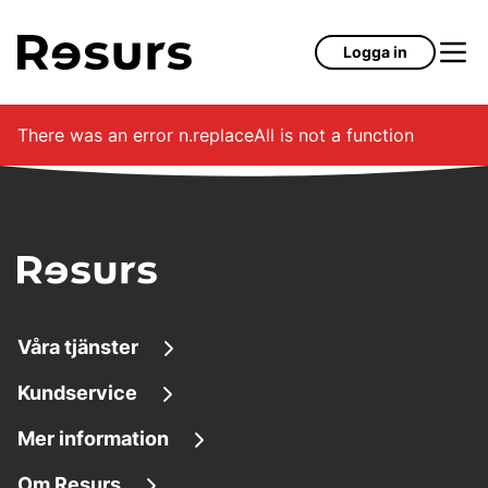
Hoppa till huvudinnehåll
Logga in
There was an error
n.replaceAll is not a function
Våra tjänster
Kundservice
Låna pengar
Mer information
Kundservice
Sparkonton
Om Resurs