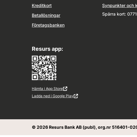
Kreditkort
Synpunkter och 
Spärra kort: 077
Betallösningar
Företagsbanken
Resurs app:
Hämta i App Store
Extern länk
Öppnas i ny flik
Ladda ned i Google Play
Extern länk
Öppnas i ny flik
© 2026 Resurs Bank AB (publ), org.nr 516401-02