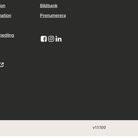
ion
Bildbank
mation
Prenumerera
medling
v
1.1.100