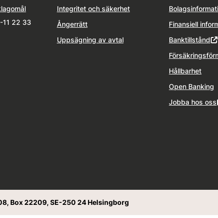
klagomål
Integritet och säkerhet
Bolagsinformat
1-11 22 33
Ångerrätt
Finansiell infor
Uppsägning av avtal
Banktillstånd
Försäkringsför
Hållbarhet
Open Banking
Jobba hos oss
08, Box 22209, SE-250 24 Helsingborg