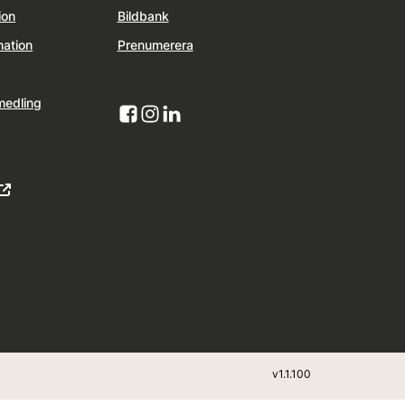
ion
Bildbank
mation
Prenumerera
medling
v
1.1.100