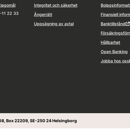
klagomål
Integritet och säkerhet
Bolagsinformat
1-11 22 33
Ångerrätt
Finansiell infor
Uppsägning av avtal
Banktillstånd
Försäkringsför
Hållbarhet
Open Banking
Jobba hos oss
08, Box 22209, SE-250 24 Helsingborg