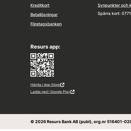
Kreditkort
Synpunkter och 
Spärra kort: 077
Betallösningar
Företagsbanken
Resurs app:
Hämta i App Store
Extern länk
Öppnas i ny flik
Ladda ned i Google Play
Extern länk
Öppnas i ny flik
© 2026 Resurs Bank AB (publ), org.nr 516401-02