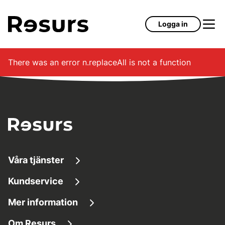
Hoppa till huvudinnehåll
Logga in
There was an error
n.replaceAll is not a function
Våra tjänster
Kundservice
Låna pengar
Mer information
Kundservice
Sparkonton
Om Resurs