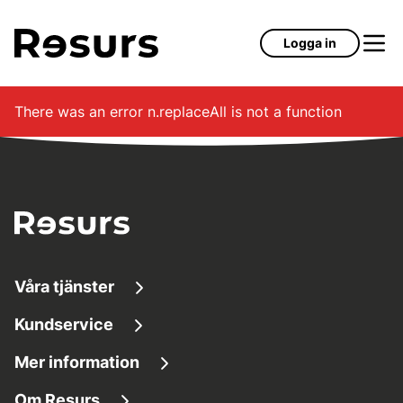
Hoppa till huvudinnehåll
Logga in
There was an error
n.replaceAll is not a function
Våra tjänster
Kundservice
Låna pengar
Mer information
Kundservice
Sparkonton
Om Resurs